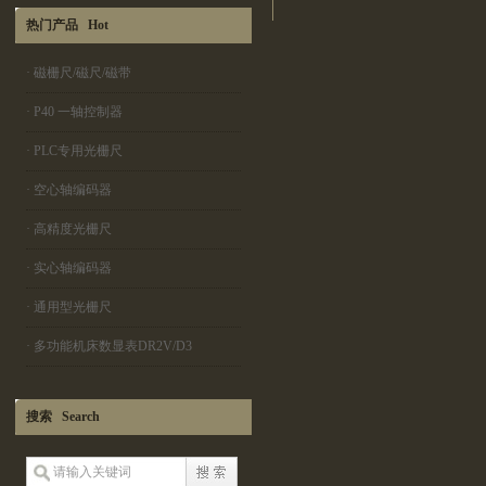
热门产品 Hot
·
磁栅尺/磁尺/磁带
·
P40 一轴控制器
·
PLC专用光栅尺
·
空心轴编码器
·
高精度光栅尺
·
实心轴编码器
·
通用型光栅尺
·
多功能机床数显表DR2V/D3
搜索 Search