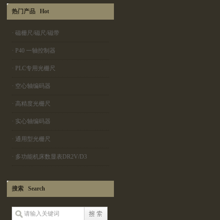
热门产品 Hot
·
磁栅尺/磁尺/磁带
·
P40 一轴控制器
·
PLC专用光栅尺
·
空心轴编码器
·
高精度光栅尺
·
实心轴编码器
·
通用型光栅尺
·
多功能机床数显表DR2V/D3
搜索 Search