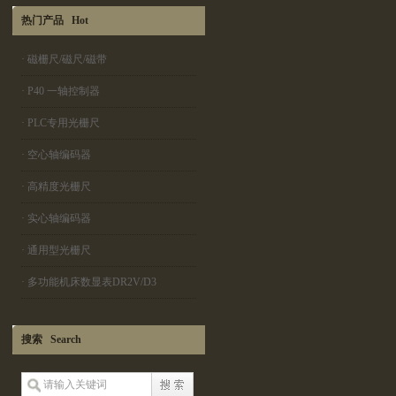
热门产品 Hot
·
磁栅尺/磁尺/磁带
·
P40 一轴控制器
·
PLC专用光栅尺
·
空心轴编码器
·
高精度光栅尺
·
实心轴编码器
·
通用型光栅尺
·
多功能机床数显表DR2V/D3
搜索 Search