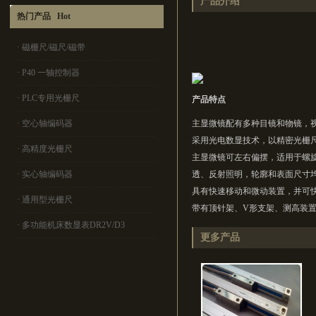
产品介绍
热门产品 Hot
·
磁栅尺/磁尺/磁带
·
P40 一轴控制器
·
PLC专用光栅尺
产品特点
·
空心轴编码器
主显微镜配有多种目镜和物镜，
采用光电数显技术，以精密光栅
·
高精度光栅尺
主显微镜可左右偏摆，适用于螺
·
实心轴编码器
透、反射照明，轮廓和表面尺寸
具有快速移动和微动装置，并可
·
通用型光栅尺
带有顶针架、V形支架、测高装
·
多功能机床数显表DR2V/D3
更多产品