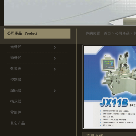
公司產品 Product
你的位置：
首页
>
公司產品
>
光栅尺
磁栅尺
数显表
控制器
编码器
指示器
零部件
其它产品