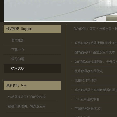
技術支援 Support
你的位置：
首页
>
技術支援
>
售后服务
·
直线位移传感器使用过程中的
下载中心
·
编码器与PLC连接及应用技术
常见问题
·
如何解决旋转编码器、光栅尺与
技术文献
·
机床数显改造的优点
·
光栅尺日常维护
最新资讯 New
·
光电传感器与光栅传感器的区
·
传感器提升工厂自动化程度
·
PLC应用注意事项
·
磁栅尺的结构、特点及应用
·
可编程控制器(PLC)